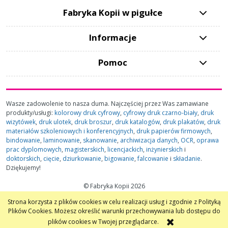
Fabryka Kopii w pigułce
Informacje
Pomoc
Wasze zadowolenie to nasza duma. Najczęściej przez Was zamawiane
produkty/usługi:
kolorowy druk cyfrowy
,
cyfrowy druk czarno-biały
,
druk
wizytówek
,
druk ulotek
,
druk broszur
,
druk katalogów
,
druk plakatów
,
druk
materiałów szkoleniowych i konferencyjnych
,
druk papierów firmowych
,
bindowanie
,
laminowanie
,
skanowanie
,
archiwizacja danych
,
OCR
,
oprawa
prac dyplomowych
,
magisterskich
,
licencjackich
,
inżynierskich
i
doktorskich
,
cięcie
,
dziurkowanie
,
bigowanie
,
falcowanie
i
składanie
.
Dziękujemy!
© Fabryka Kopii 2026
Strona korzysta z plików cookies w celu realizacji usług i zgodnie z Polityką
pokaż pełną wersję strony
Plików Cookies. Możesz określić warunki przechowywania lub dostępu do
plików cookies w Twojej przeglądarce.
Sklep internetowy Shoper.pl